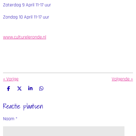
Zaterdag 9 April 11-17 uur
Zondag 10 April 11-17 uur
www.cultureleronde.nl
«
Vorige
Volgende
»
D
D
S
D
e
e
h
e
l
e
a
l
Reactie plaatsen
e
l
r
e
n
e
n
Naam *