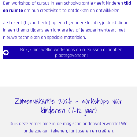
Een workshop of cursus in een schoolvakantie geeft kinderen
tijd
en ruimte
om hun creativiteit te ontdekken en ontwikkelen.
Je tekent (bijvoorbeeld) op een bijzondere locatie, je duikt dieper
in een thema tijdens een langere les of je experimenteert met
nieuwe technieken en speciale materialen.
Bekijk hier welke workshops en cursussen al hebben
plaatsgevonden!
Zomervakantie 2026 - workshops voor
kinderen (7-12 jaar)
Duik deze zomer mee in de magische onderwaterwereld! We
onderzoeken, tekenen, fantaseren en creëren.