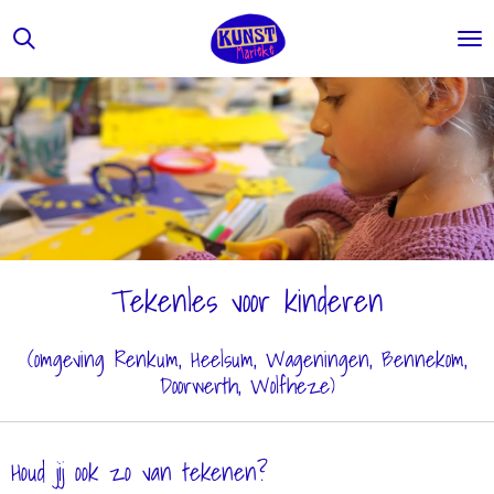
Ga
direct
naar
de
hoofdinhoud
Tekenles voor kinderen
(omgeving Renkum, Heelsum, Wageningen, Bennekom,
Doorwerth, Wolfheze)
Houd jij ook zo van tekenen?