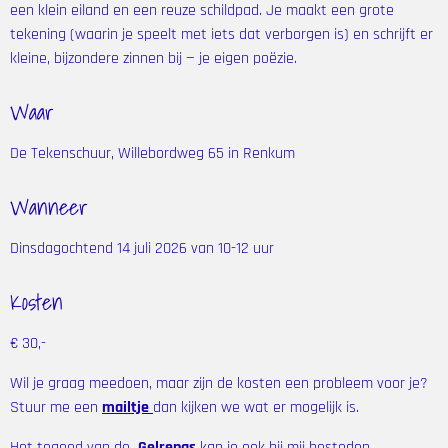
een klein eiland en een reuze schildpad
. Je maakt
een grote
tekening (waarin je speelt met iets dat verborgen is) en schrijft er
kleine, bijzondere zinnen bij — je eigen poëzie.
Waar
De Tekenschuur, Willebordweg 65 in Renkum
Wanneer
Dinsdagochtend 14 juli 2026 van 10-12 uur
Kosten
€ 30,-
Wil je graag meedoen, maar zijn de kosten een probleem voor je?
Stuur me een
mailtje
dan kijken we wat er mogelijk is.
Het tegoed van de
Gelrepas
kan je ook
bij mij besteden.