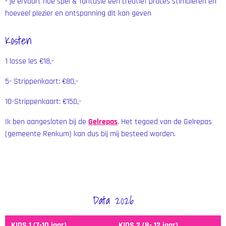
- je ervaart hoe spel & fantasie een creatief proces stimuleren en
hoeveel plezier en ontspanning dit kan geven
Kosten
1 losse les €18,-
5- Strippenkaart: €80,-
10-Strippenkaart: €150,-
Ik ben aangesloten bij de
Gelrepas
. Het tegoed van de Gelrepas
(gemeente Renkum) kan dus bij mij besteed worden.
Data 2026
KIDS 1 (7-10 jaar)
KIDS 2 (8- 12 jaar)