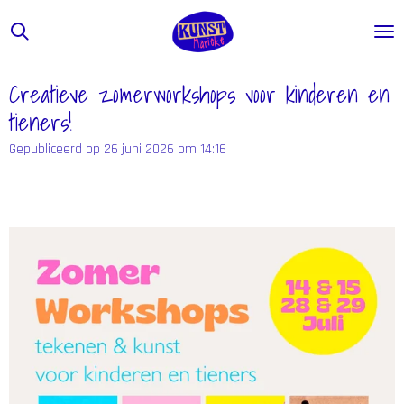
Ga
direct
naar
de
Creatieve zomerworkshops voor kinderen en
hoofdinhoud
tieners!
Gepubliceerd op 26 juni 2026 om 14:16