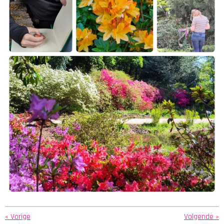
«
Vorige
Volgende
»