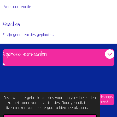
Verstuur reactie
Reacties
Er zijn geen reacties geplaatst.
Algemene voorwaarden
Stuur mij de maandelijkse Kunstkrant met info over workshops
Deze website gebruikt cookies voor analyse-doeleinden
en cursussen in schoolvakanties voor kinderen en tieners!
en/of het tonen van advertenties. Door gebruik te
blijven maken van de site gaat u hiermee akkoord.