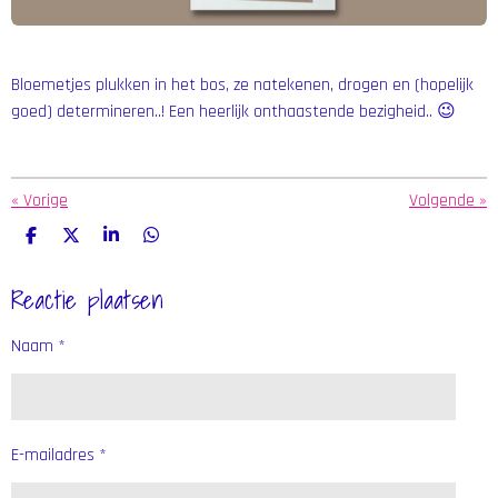
Bloemetjes plukken in het bos, ze natekenen, drogen en (hopelijk
goed) determineren..! Een heerlijk onthaastende bezigheid.. 😉
«
Vorige
Volgende
»
D
D
S
D
e
e
h
e
l
e
a
l
Reactie plaatsen
e
l
r
e
n
e
n
Naam *
E-mailadres *