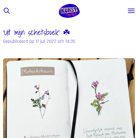
Ga
direct
naar
de
'Uit mijn schetsboek' ☘️
hoofdinhoud
Gepubliceerd op 17 juli 2022 om 14:35