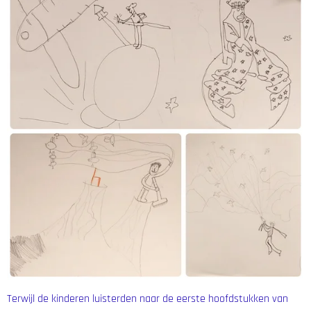
Terwijl de kinderen luisterden naar de eerste hoofdstukken van