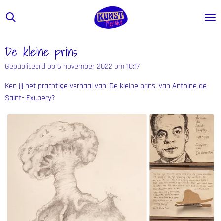
Ga
direct
naar
de
De kleine prins
hoofdinhoud
Gepubliceerd op 6 november 2022 om 18:17
Ken jij het prachtige verhaal van 'De kleine prins' van Antoine de
Saint- Exupery?